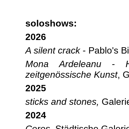
soloshows:
2026
A silent crack
- Pablo's B
Mona Ardeleanu - H
zeitgenössische Kunst
, 
2025
sticks and stones,
Galeri
2024
Ceres
, Städtische Galeri