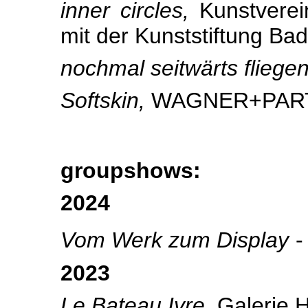
inner circles,
Kunstvere
mit der Kunststiftung B
nochmal seitwärts fliege
Softskin,
WAGNER+PARTN
groupshows:
2024
Vom Werk zum Display
-
2023
Le Bateau Ivre
, Galerie 